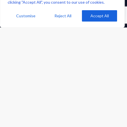
clicking "Accept All", you consent to our use of cookies.
COMPANIE
Customise
Reject All
Accept All
Despre noi
Consultanță IT Gratuită
Solicită Ofertă
Articole / Blog
Contact
Politica de Confidențialitate
Glosar IT
Recenzii Clienți
Echipa
Certificări
Actualizări Cyber
Pentest & Audit Securitate
NIS2 România
Self-Assessment NIS2
CONTACT