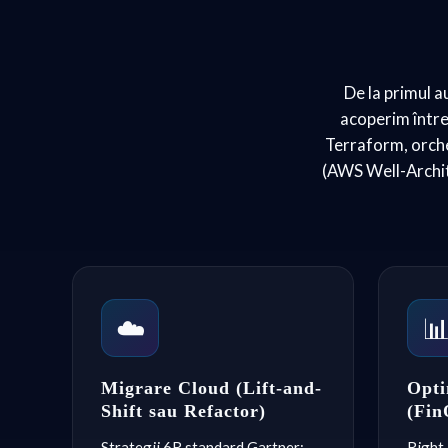
De la primul a
acoperim întreg
Terraform, orche
(AWS Well-Archi
☁️

Migrare Cloud (Lift-and-
Opti
Shift sau Refactor)
(Fin
Strategii 6R standard Gartner:
Right-