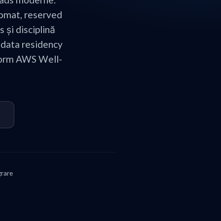
tomat, reserved
 și disciplină
 data residency
nform AWS Well-
rare