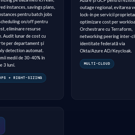
Azure și GCP pentru reziste
ed instances, savings plans,
outage regional, evitarea 
nstances pentru batch jobs
lock-in pe servicii proprieta
 scheduling on/off pentru
optimizare cost per workloa
st, eliminare resurse
Orchestrare cu Terraform,
. Audit lunar de cost cu
networking peering inter-cl
rte per departament și
identitate federată via
ly detection automat.
Okta/Azure AD/Keycloak.
mii medii de 30-40% în
MULTI-CLOUD
e 3 luni.
OPS + RIGHT-SIZING