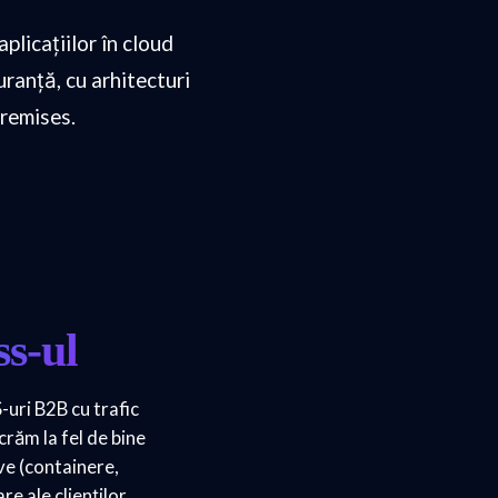
plicațiilor în cloud
ranță, cu arhitecturi
premises.
ss-ul
-uri B2B cu trafic
crăm la fel de bine
ive (containere,
re ale clienților