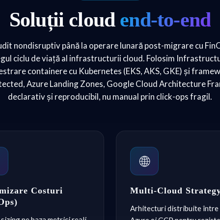
Soluții cloud
end-to-end
udit nondisruptiv până la operare lunară post-migrare cu FinO
ul ciclu de viață al infrastructurii cloud. Folosim Infrastru
strare containere cu Kubernetes (EKS, AKS, GKE) și framewo
tected, Azure Landing Zones, Google Cloud Architecture Fr
declarativ și reproducibil, nu manual prin click-ops fragil.

🌐
mizare Costuri
Multi-Cloud Strateg
Ops)
Arhitecturi distribuite într
sizing pe baza metrici reali,