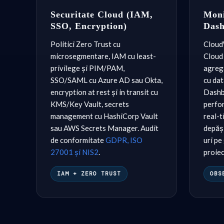
Securitate Cloud (IAM,
Moni
SSO, Encryption)
Das
Politici Zero Trust cu
Cloud
microsegmentare, IAM cu least-
Cloud 
privilege și PIM/PAM,
agreg
SSO/SAML cu Azure AD sau Okta,
cu dat
encryption at rest și in transit cu
Dashb
KMS/Key Vault, secrets
perfor
management cu HashiCorp Vault
real-t
sau AWS Secrets Manager. Audit
depăși
de conformitate
GDPR, ISO
uri pe
27001 și NIS2
.
proie
IAM + ZERO TRUST
OBS