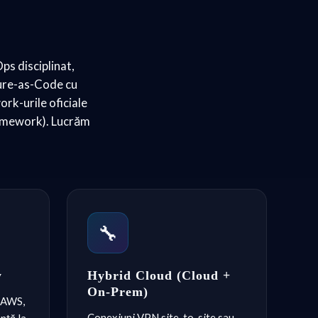
ps disciplinat,
cture-as-Code cu
rk-urile oficiale
amework). Lucrăm
🔧
y
Hybrid Cloud (Cloud +
On-Prem)
e AWS,
Conexiuni VPN site-to-site sau