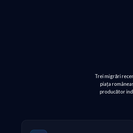
Trei migrări rece
piața româneasc
producător indu