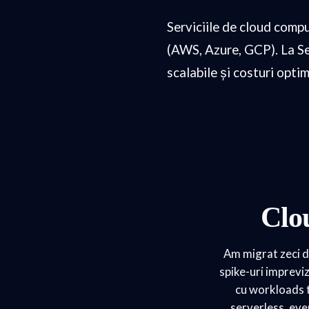
Serviciile de cloud compu
(AWS, Azure, GCP). La Se
scalabile și costuri opti
Clo
Am migrat zeci de
spike-uri impreviz
cu workloads tr
serverless, even