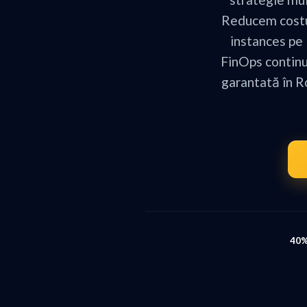
Reducem costur
instances pe 
FinOps continu
garantată în R
40