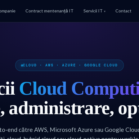
ompanie
Contract mentenanțǎ IT
Servicii IT
Contact
CLOUD · AWS · AZURE · GOOGLE CLOUD
cii
Cloud Comput
, administrare,
op
to-end către AWS, Microsoft Azure sau Google Cloud
ti-cloud, hybrid cloud sau cloud-native pentru work