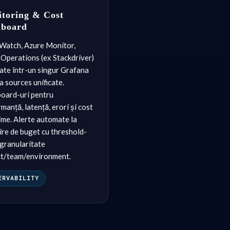
toring & Cost
hboard
Watch, Azure Monitor,
Operations (ex Stackdriver)
ate într-un singur Grafana
a sources unificate.
oard-uri pentru
manță, latență, erori și cost
ime. Alerte automate la
re de buget cu threshold-
 granularitate
ct/team/environment.
ERVABILITY