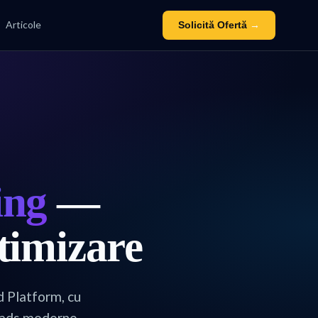
Articole
Solicită Ofertă
→
ing
—
timizare
 Platform, cu
loads moderne.