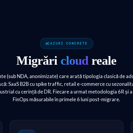
CAZURI CONCRETE
Migrări
cloud
reale
nte (sub NDA, anonimizate) care arată tipologia clasică de ad
ă: SaaS B2B cu spike traffic, retail e-commerce cu sezonalit
strial cu cerință de DR. Fiecare a urmat metodologia 6R și a 
FinOps măsurabile în primele 6 luni post-migrare.