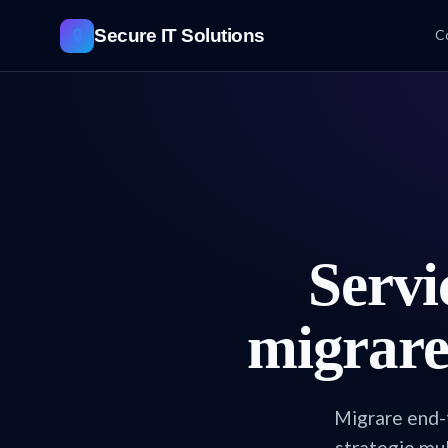
Secure
IT
Solutions
C
🔒
Servi
migrare
Migrare end-
strategie mul