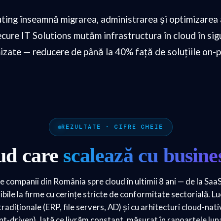
ting înseamnă migrarea, administrarea și optimizarea a
cure IT Solutions mutăm infrastructura în cloud în sigu
mizate — reducere de până la 40% față de soluțiile on-
REZULTATE · CIFRE CHEIE
ud care
scalează cu busine
 companii din România spre cloud în ultimii 8 ani — de la SaaS
ibile la firme cu cerințe stricte de conformitate sectorială. Lu
adiționale (ERP, file servers, AD) și cu arhitecturi cloud-nat
t-driven). Iată ce livrăm constant, măsurat în rapoartele luna