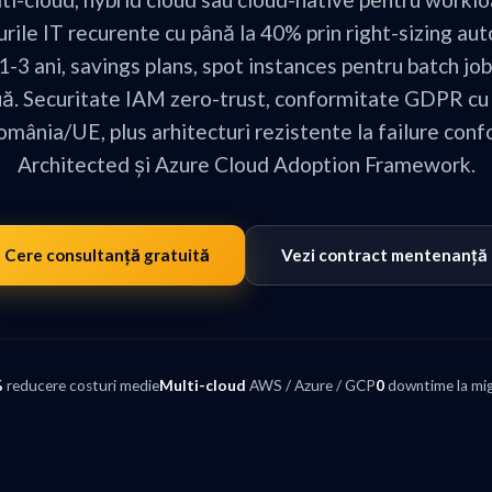
ile IT recurente cu până la 40% prin right-sizing au
1-3 ani, savings plans, spot instances pentru batch jobs
ă. Securitate IAM zero-trust, conformitate GDPR cu
omânia/UE, plus arhitecturi rezistente la failure co
Architected și Azure Cloud Adoption Framework.
Cere consultanță gratuită
Vezi contract mentenanță
%
reducere costuri medie
Multi-cloud
AWS / Azure / GCP
0
downtime la mig