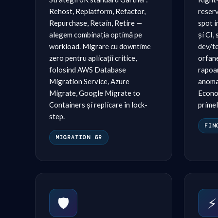
Rehost, Replatform, Refactor,
reserv
Repurchase, Retain, Retire —
spot i
alegem combinația optimă pe
și CI,
workload. Migrare cu downtime
dev/te
zero pentru aplicații critice,
orfane
folosind AWS Database
rapoa
Migration Service, Azure
anoma
Migrate, Google Migrate to
Econo
Containers și replicare în lock-
primel
step.
FIN
MIGRATION 6R
🛡️
⚡