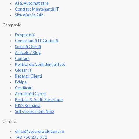
AI & Automatizare
Contract Mentenanță IT
Site Web în 24h
Companie
Despre noi
Consultanță IT Gratuită
Solicită Ofertă
Articole / Blog
Contact
Politica de Confidențialitate
Glosar IT
Recenzii Clienți
Echipa
Certificări
Actualizări Cyber
Pentest & Audit Securitate
NIS2 România
Self-Assessment NIS2
Contact
office@secureitsolutions.ro
+40 750 293 932