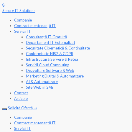
🔒
Secure
IT
Solutions
Companie
Contract mentenanțǎ IT
Servicii IT
Consultanță IT Gratuită
Departament IT Externalizat
Securitate Cibernetică & Continuitate
Conformitate NIS2 & GDPR
Infrastructură Servere & Rețea
Servicii Cloud Computing
Dezvoltare Software & Web
Marketing Digital & Automatizare
AI & Automatizare
Site Web în 24h
Contact
Articole
Solicită Ofertă
→
Companie
Contract mentenanțǎ IT
Servicii IT